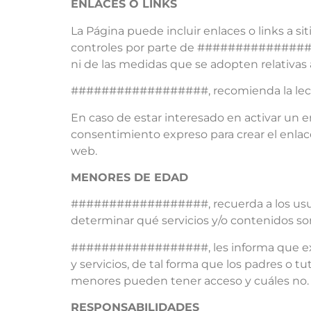
ENLACES O LINKS
La Página puede incluir enlaces o links a si
controles por parte de ##################
ni de las medidas que se adopten relativas 
##################, recomienda la lectura 
En caso de estar interesado en activar u
consentimiento expreso para crear el enlac
web.
MENORES DE EDAD
##################, recuerda a los usuar
determinar qué servicios y/o contenidos so
##################, les informa que exis
y servicios, de tal forma que los padres o t
menores pueden tener acceso y cuáles no.
RESPONSABILIDADES