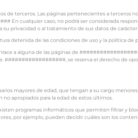
tios de terceros. Las páginas pertenecientes a terceros n
 En cualquier caso, no podrá ser considerada responsa
a su privacidad o al tratamiento de sus datos de carácter
detenida de las condiciones de uso y la política de pri
n enlace a alguna de las páginas de ##################
e. ##################, se reserva el derecho de oposic
ios mayores de edad, que tengan a su cargo menores, q
n no apropiados para la edad de estos últimos.
ten programas informáticos que permiten filtrar y blo
utores, por ejemplo, pueden decidir cuáles son los conteni